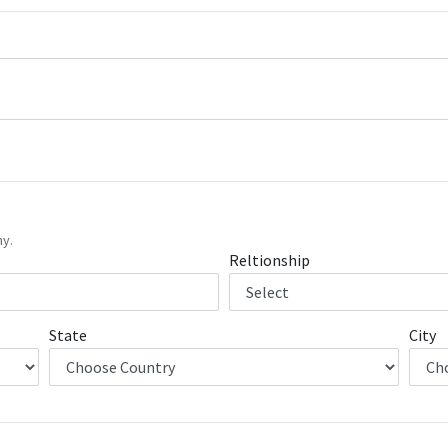
hy.
Reltionship
State
City