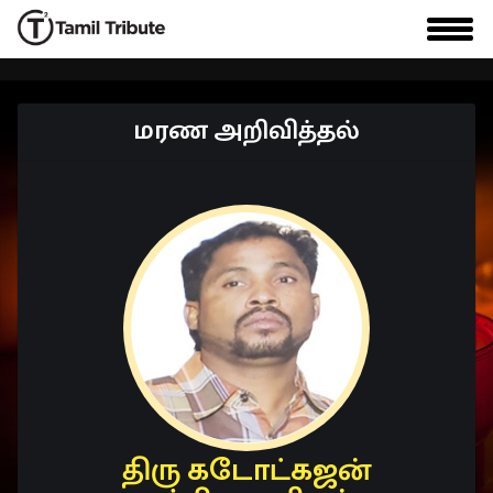
மரண அறிவித்தல்
திரு கடோட்கஜன்