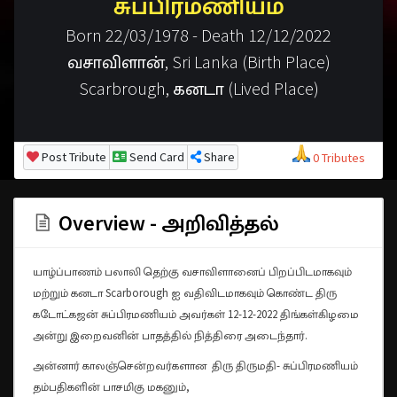
சுப்பிரமணியம்
Born 22/03/1978 - Death 12/12/2022
வசாவிளான், Sri Lanka (Birth Place)
Scarbrough, கனடா (Lived Place)
Post Tribute
Send Card
Share
0 Tributes
Overview - அறிவித்தல்
யாழ்ப்பாணம் பலாலி தெற்கு வசாவிளானைப் பிறப்பிடமாகவும்
மற்றும் கனடா Scarborough ஐ வதிவிடமாகவும் கொண்ட திரு
கடோட்கஜன் சுப்பிரமணியம் அவர்கள் 12-12-2022 திங்கள்கிழமை
அன்று இறைவனின் பாதத்தில் நித்திரை அடைந்தார்.
அன்னார் காலஞ்சென்றவர்களான திரு திருமதி- சுப்பிரமணியம்
தம்பதிகளின் பாசமிகு மகனும்,