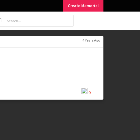
Create Memorial
4 Years Ago
0